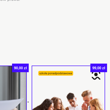
90,00
zł
99,00
zł