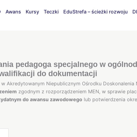
D
Awans
Kursy
Teczki
EduStrefa – ścieżki rozwoju
D
a
nia pedagoga specjalnego w ogólnod
a
walifikacji do dokumentacji
go
e
w Akredytowanym Niepublicznym Ośrodku Doskonalenia N
zeniem
zgodnym z rozporządzeniem MEN, w sprawie placów
tępnej
zydatnym do awansu zawodowego
lub potwierdzenia okre
stawowej
ji