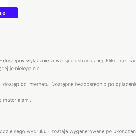
cji
uję
– dostępny wyłącznie w wersji elektronicznej. Pliki oraz 
ej je nielegalnie.
i dostęp do Internetu. Dostępne bezpośrednio po opłaceni
 materiałami.
odzielnego wydruku ( zostaje wygenerowane po ukończeniu