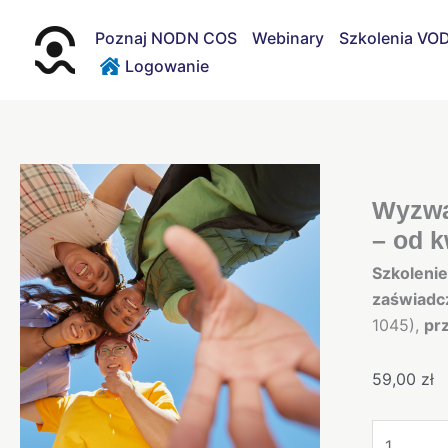
Przejdź
do
Poznaj NODN COS
Webinary
Szkolenia VO
treści
Logowanie
ilość
Wyzwani
Wyzwa
pedagog
– od k
specjalne
Szkoleni
w
zaświadc
ogólnodos
1045),
pr
szkole
ponadpod
59,00
zł
-
od
kwalifikac