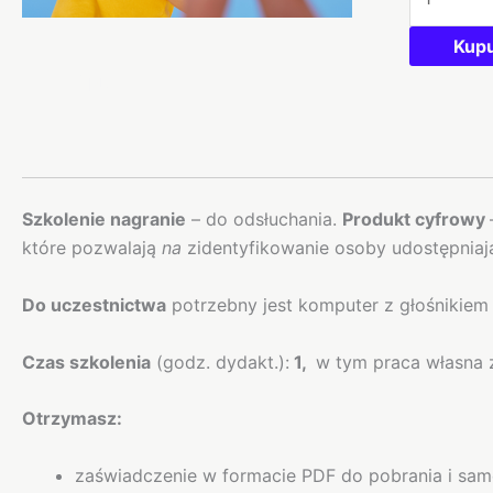
do
dokumenta
Kup
Opis
Szkolenie nagranie
– do odsłuchania.
Produkt cyfrowy
które pozwalają
na
zidentyfikowanie osoby udostępniając
Do uczestnictwa
potrzebny jest komputer z głośnikiem 
Czas szkolenia
(godz. dydakt.):
1,
w tym praca własna z
Otrzymasz:
zaświadczenie w formacie PDF do pobrania i sam