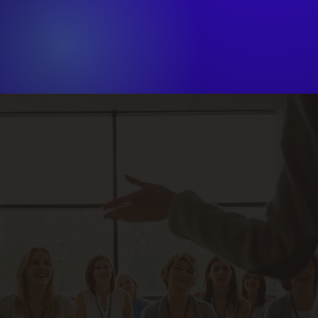
Materiały pod WDN i rady pedagogiczne
Faktura, wsparcie organizacyjne, zaświadczenia dla
zespołu