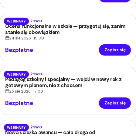
WEBINAR NA ŻYWO
WEBINARY
Ocena funkcjonalna w szkole — przygotuj się, zanim
stanie się obowiązkiem
24 sie 2026 · 19:00
Bezpłatne
Zapisz się
WEBINAR NA ŻYWO
WEBINARY
Pedagog szkolny i specjalny — wejdź w nowy rok z
gotowym planem, nie z chaosem
25 sie 2026 · 17:00
Bezpłatne
Zapisz się
WEBINAR NA ŻYWO
WEBINARY
Nowa ścieżka awansu — cała droga od