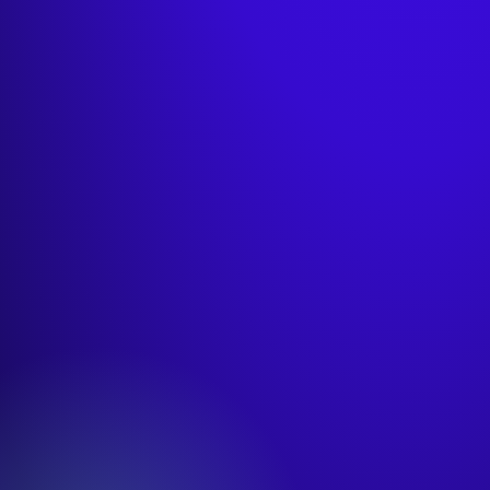
499 zł
/ rok
Dostęp do biblioteki szkoleń VOD i webinarów
Materiały i wzory do pobrania
Zaświadczenia po ukończonych szkoleniach
od 2 990 zł
/ rok
Dostęp dla wszystkich nauczycieli w placówce