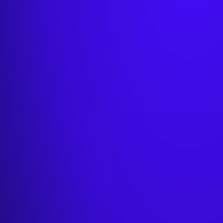
99 zł
230+ tematów
499 zł/rok
5
tematach