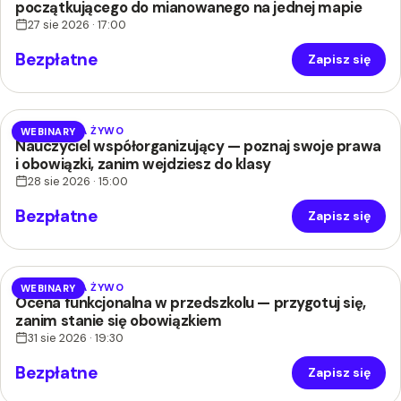
początkującego do mianowanego na jednej mapie
27 sie 2026 · 17:00
Bezpłatne
Zapisz się
WEBINAR NA ŻYWO
WEBINARY
Nauczyciel współorganizujący — poznaj swoje prawa
i obowiązki, zanim wejdziesz do klasy
28 sie 2026 · 15:00
Bezpłatne
Zapisz się
WEBINAR NA ŻYWO
WEBINARY
Ocena funkcjonalna w przedszkolu — przygotuj się,
zanim stanie się obowiązkiem
31 sie 2026 · 19:30
Bezpłatne
Zapisz się