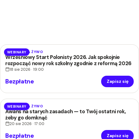
WEBINAR NA ŻYWO
WEBINARY
Wrześniowy Start Polonisty 2026. Jak spokojnie
rozpocząć nowy rok szkolny zgodnie z reformą 2026
18 sie 2026 · 19:00
Bezpłatne
Zapisz się
WEBINAR NA ŻYWO
WEBINARY
Awans na starych zasadach — to Twój ostatni rok,
żeby go domknąć
20 sie 2026 · 17:00
Bezpłatne
Zapisz się