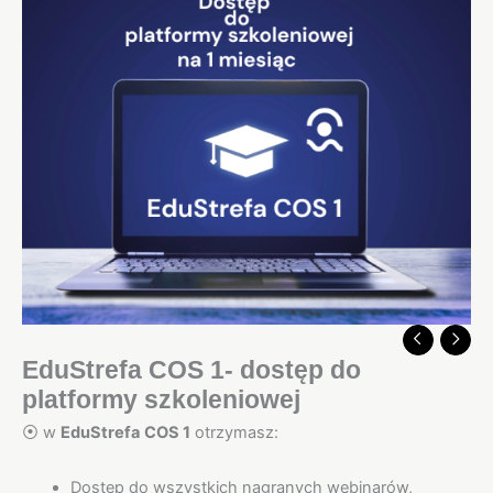
EduStrefa COS 1- dostęp do
platformy szkoleniowej
⦿ w
EduStrefa
COS 1
otrzymasz:
Dostęp do wszystkich nagranych webinarów,