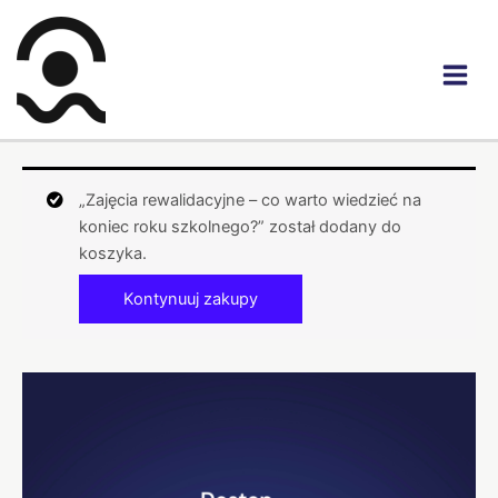
Przejdź
do
treści
„Zajęcia rewalidacyjne – co warto wiedzieć na
koniec roku szkolnego?” został dodany do
koszyka.
Kontynuuj zakupy