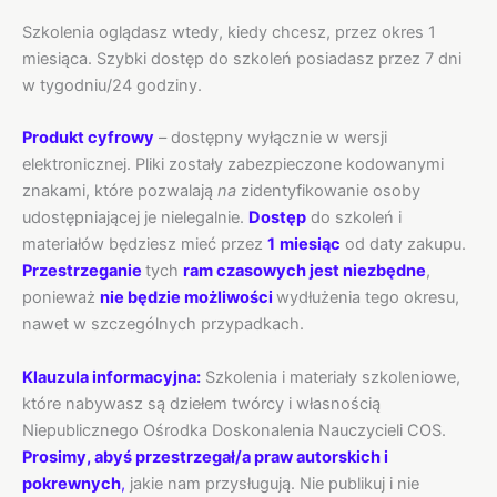
Szkolenia oglądasz wtedy, kiedy chcesz, przez okres 1
miesiąca. Szybki dostęp do szkoleń posiadasz przez 7 dni
w tygodniu/24 godziny.
Produkt cyfrowy
– dostępny wyłącznie w wersji
elektronicznej. Pliki zostały zabezpieczone kodowanymi
znakami, które pozwalają
na
zidentyfikowanie osoby
udostępniającej je nielegalnie.
Dostęp
do szkoleń i
materiałów będziesz mieć przez
1
miesiąc
od daty zakupu.
Przestrzeganie
tych
ram czasowych jest niezbędne
,
ponieważ
nie będzie możliwości
wydłużenia tego okresu,
nawet w szczególnych przypadkach.
Klauzula informacyjna:
Szkolenia i materiały szkoleniowe,
które nabywasz są dziełem twórcy i własnością
Niepublicznego Ośrodka Doskonalenia Nauczycieli COS.
Prosimy, abyś przestrzegał/a praw autorskich i
pokrewnych
,
jakie nam przysługują. Nie publikuj i nie