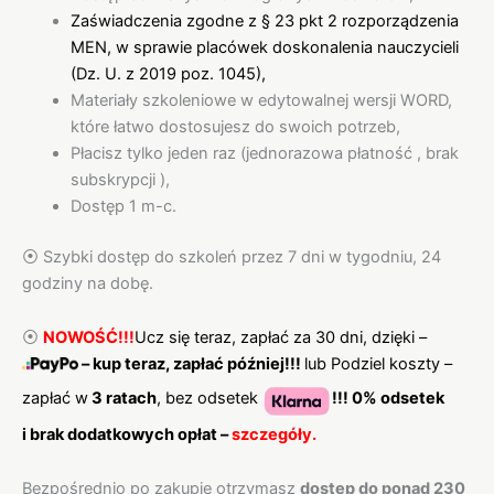
Zaświadczenia zgodne z § 23 pkt 2 rozporządzenia
MEN, w sprawie placówek doskonalenia nauczycieli
(Dz. U. z 2019 poz. 1045),
Materiały szkoleniowe w edytowalnej wersji WORD,
które łatwo dostosujesz do swoich potrzeb,
Płacisz tylko jeden raz (jednorazowa płatność , brak
subskrypcji ),
Dostęp 1 m-c.
⦿ Szybki dostęp do szkoleń przez 7 dni w tygodniu, 24
godziny na dobę.
⦿
NOWOŚĆ!!!
Ucz się teraz, zapłać za 30 dni, dzięki –
–
kup teraz, zapłać później
!!!
lub
Podziel koszty –
zapłać w
3 ratach
, bez odsetek
!!! 0% odsetek
i brak dodatkowych opłat –
szczegóły.
Bezpośrednio po zakupie otrzymasz
dostęp do ponad 230