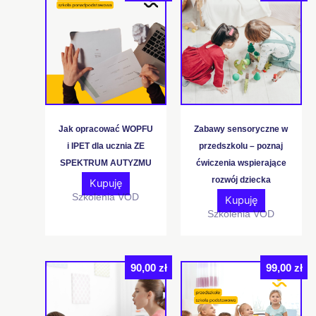
Jak opracować WOPFU
Zabawy sensoryczne w
i IPET dla ucznia ZE
przedszkolu – poznaj
SPEKTRUM AUTYZMU
ćwiczenia wspierające
rozwój dziecka
Kupuję
Szkolenia VOD
Kupuję
Szkolenia VOD
90,00
zł
99,00
zł