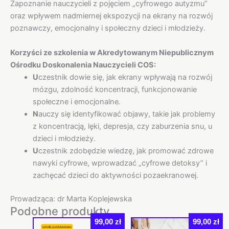
Zapoznanie nauczycieli z pojęciem „cyfrowego autyzmu”
oraz wpływem nadmiernej ekspozycji na ekrany na rozwój
poznawczy, emocjonalny i społeczny dzieci i młodzieży.
Korzyści ze szkolenia w Akredytowanym Niepublicznym
Ośrodku Doskonalenia Nauczycieli COS:
U
czestnik dowie się, jak ekrany wpływają na rozwój
mózgu, zdolność koncentracji, funkcjonowanie
społeczne i emocjonalne.
N
auczy się identyfikować objawy, takie jak problemy
z koncentracją, lęki, depresja, czy zaburzenia snu, u
dzieci i młodzieży.
U
czestnik zdobędzie wiedzę, jak promować zdrowe
nawyki cyfrowe, wprowadzać „cyfrowe detoksy” i
zachęcać dzieci do aktywności pozaekranowej.
Prowadząca: dr Marta Koplejewska
Podobne produkty
99,00
zł
99,00
zł