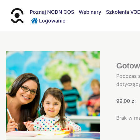
Przejdź
do
Poznaj NODN COS
Webinary
Szkolenia VO
treści
Logowanie
Gotowe
Podczas s
dotyczący
99,00
zł
Brak w m