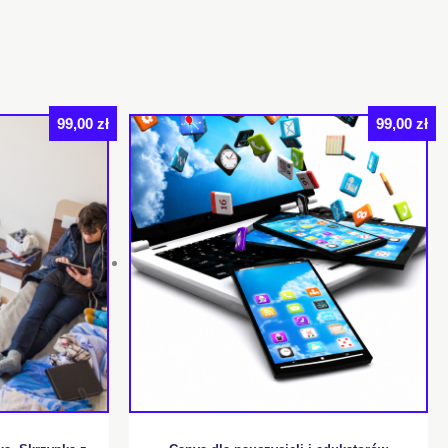
99,00
zł
99,00
zł