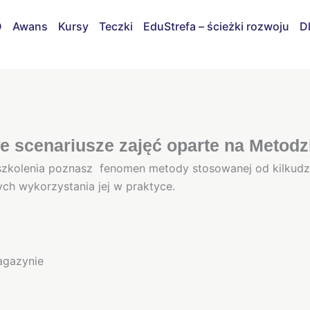
D
Awans
Kursy
Teczki
EduStrefa – ścieżki rozwoju
D
 scenariusze zajęć oparte na Metodz
zkolenia poznasz fenomen metody stosowanej od kilkudzi
ch wykorzystania jej w praktyce.
agazynie