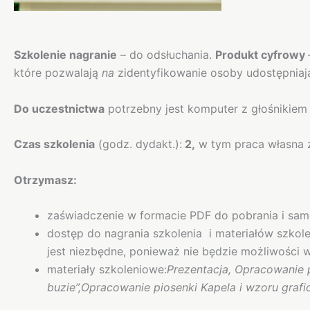
Opis
Szkolenie nagranie
– do odsłuchania.
Produkt cyfrowy
które pozwalają
na
zidentyfikowanie osoby udostępniając
Do uczestnictwa
potrzebny jest komputer z głośnikiem 
Czas szkolenia
(godz. dydakt.):
2,
w tym praca własna z
Otrzymasz:
zaświadczenie w formacie PDF do pobrania i sam
dostęp do nagrania szkolenia i materiałów szkol
jest niezbędne, ponieważ nie będzie możliwości
materiały szkoleniowe:
Prezentacja, Opracowanie 
buzie”,Opracowanie piosenki Kapela i wzoru grafi