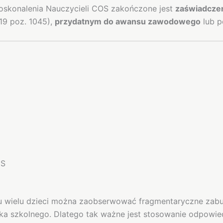
skonalenia Nauczycieli COS zakończone jest
zaświadcze
19 poz. 1045),
przydatnym do awansu zawodowego
lub p
DS
e u wielu dzieci można zaobserwować fragmentaryczne zab
ska szkolnego. Dlatego tak ważne jest stosowanie odpow