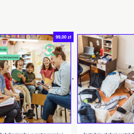
99,00
zł