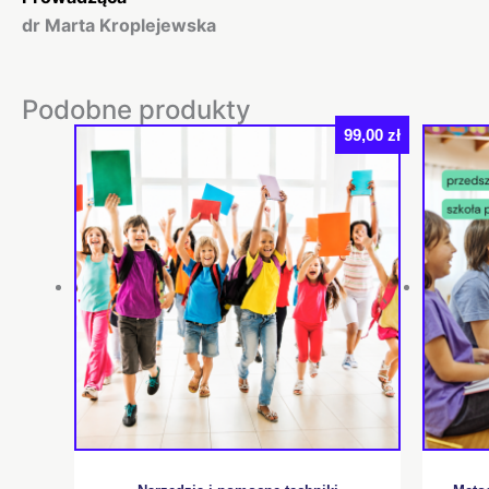
dr Marta Kroplejewska
Podobne produkty
99,00
zł