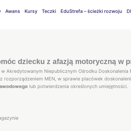
D
Awans
Kursy
Teczki
EduStrefa – ścieżki rozwoju
D
móc dziecku z afazją motoryczną w p
e
w Akredytowanym Niepublicznym Ośrodku Doskonalenia N
 rozporządzeniem MEN, w sprawie placówek doskonalenia 
zawodowego
lub potwierdzenia określonych umiejętności.
agazynie