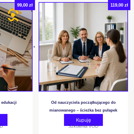
99,00
zł
119,00
zł
 edukacji
Od nauczyciela początkującego do
mianowanego – ścieżka bez pułapek
Kupuję
OD
Szkolenia VOD