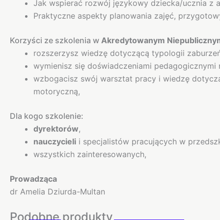
Jak wspierać rozwój językowy dziecka/ucznia z 
Praktyczne aspekty planowania zajęć, przygotowyw
Korzyści ze szkolenia w
Akredytowanym Niepublicznym
rozszerzysz wiedzę dotyczącą typologii zaburzeń
wymienisz się doświadczeniami pedagogicznymi n
wzbogacisz swój warsztat pracy i wiedzę dotyczą
motoryczną,
Dla kogo szkolenie:
dyrektorów
,
nauczycieli
i specjalistów pracujących w przedsz
wszystkich zainteresowanych,
Prowadząca
dr Amelia Dziurda-Multan
Podobne produkty