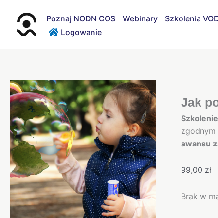
Przejdź
do
Poznaj NODN COS
Webinary
Szkolenia VO
treści
Logowanie
Jak po
Szkoleni
zgodnym z
awansu 
99,00
zł
Brak w m