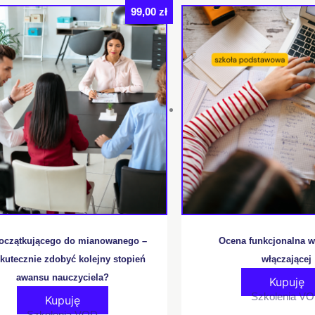
99,00
zł
oczątkującego do mianowanego –
Ocena funkcjonalna w
skutecznie zdobyć kolejny stopień
włączającej
awansu nauczyciela?
Kupuję
Szkolenia V
Kupuję
Szkolenia VOD