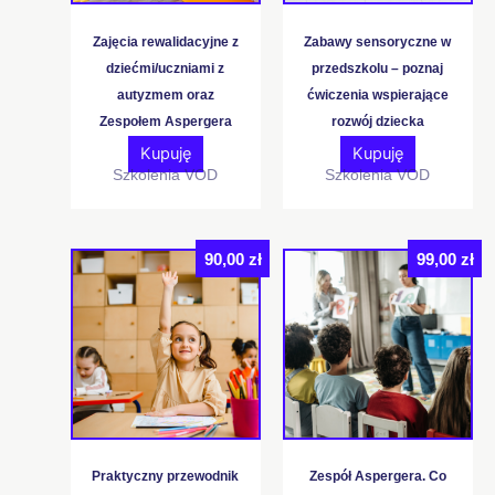
Zajęcia rewalidacyjne z
Zabawy sensoryczne w
dziećmi/uczniami z
przedszkolu – poznaj
autyzmem oraz
ćwiczenia wspierające
Zespołem Aspergera
rozwój dziecka
Kupuję
Kupuję
Szkolenia VOD
Szkolenia VOD
90,00
zł
99,00
zł
Praktyczny przewodnik
Zespół Aspergera. Co