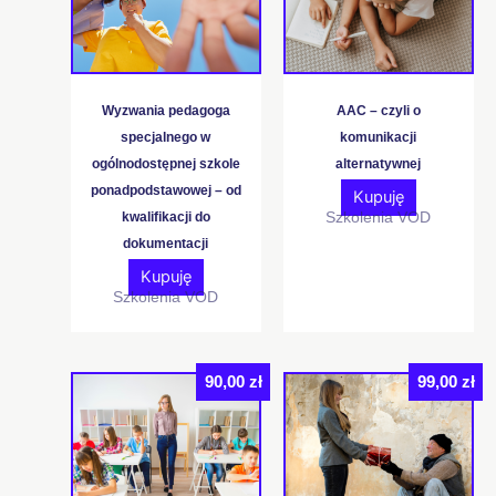
Wyzwania pedagoga
AAC – czyli o
specjalnego w
komunikacji
ogólnodostępnej szkole
alternatywnej
ponadpodstawowej – od
Kupuję
Szkolenia VOD
kwalifikacji do
dokumentacji
Kupuję
Szkolenia VOD
90,00
zł
99,00
zł