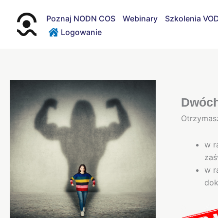
Przejdź
do
Poznaj NODN COS
Webinary
Szkolenia VO
treści
Logowanie
Dwóch 
Otrzymas
w r
zaś
w r
dok