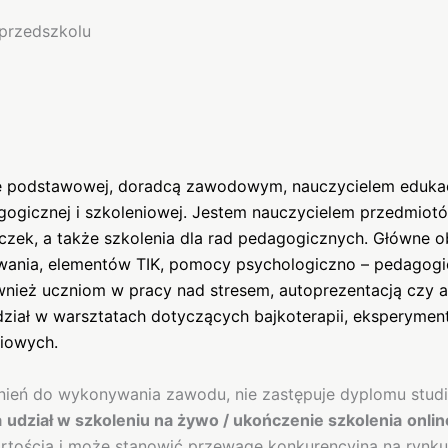
przedszkolu
 podstawowej, doradcą zawodowym, nauczycielem edukacji
ogicznej i szkoleniowej. Jestem nauczycielem przedmiotó
k, a także szkolenia dla rad pedagogicznych. Główne obsz
ania, elementów TIK, pomocy psychologiczno – pedagogicz
ież uczniom w pracy nad stresem, autoprezentacją czy as
dział w warsztatach dotyczących bajkoterapii, eksperymen
iowych.
nień do wykonywania zawodu, nie zastępuje dyplomu st
a
udział w szkoleniu na żywo / ukończenie szkolenia
onlin
rtością i może stanowić przewagę konkurencyjną na rynku