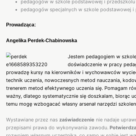
pedagogów w szkole podstawowej i przedszkolu
pedagogów specjalnych w szkole podstawowej i 
Prowadząca:
Angelika Perdek-Chabinowska
Jestem pedagogiem w szkole
doświadczenie w pracy pedag
prowadzę kursy na kierowników i wychowawców wyciecze
technik uczenia, nowoczesnych metod nauczania, kodow
trenerem metod efektywnego uczenia się. Pomagam równ
ważny, dlatego systematycznie się doszkalam, biorąc u
temu mogę wzbogacać własny arsenał narzędzi szkolen
Wystawiane przez nas
zaświadczenie
nie nadaje upraw
przepisami prawa do wykonywania zawodu.
Potwierdz
rozwojem własnym uczestnika, co samo w sobie jest wa