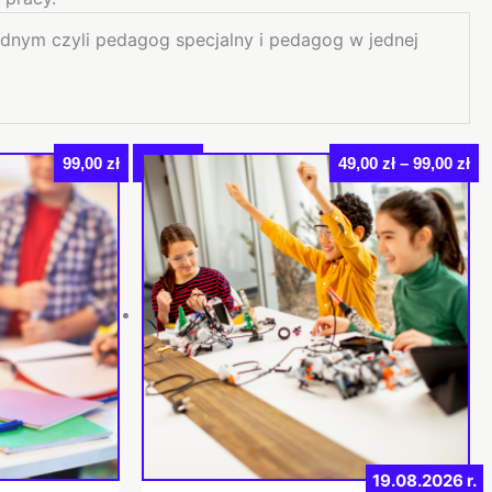
ednym czyli pedagog specjalny i pedagog w jednej
Za
Rabat
99,00
zł
49,00
zł
–
99,00
zł
Ten
ce
produkt
od
49,
ma
do
wiele
99,
wariantów.
Opcje
można
wybrać
na
stronie
produktu
19.08.2026 r.