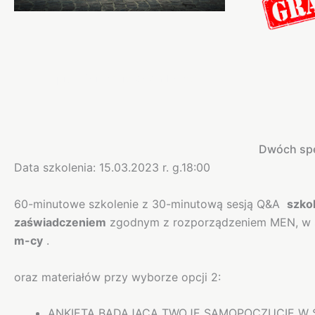
Opis
Informacje dodatkowe
Dwóch spec
Data szkolenia: 15.03.2023 r. g.18:00
60-minutowe szkolenie z 30-minutową sesją Q&A
szko
zaświadczeniem
zgodnym z rozporządzeniem MEN, w spr
m-cy
.
oraz materiałów przy wyborze opcji 2:
ANKIETA BADAJĄCA TWOJE SAMOPOCZUCIE W 