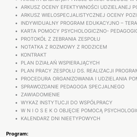
ARKUSZ OCENY EFEKTYWNOŚCI UDZIELANEJ 
ARKUSZ WIELOSPECJALISTYCZNEJ OCENY POZ
INDYWIDUALNY PROGRAM EDUKACYJNO –
TERA
KARTA POMOCY PSYCHOLOGICZNO- PEDAGOGI
PROTOKÓŁ Z ZEBRANIA ZESPOŁU
NOTATKA Z ROZMOWY Z RODZICEM
KONTRAKT
PLAN DZIAŁAŃ WSPIERAJĄCYCH
PLAN PRACY ZESPOŁU DS. REALIZACJI PROG
PROCEDURA ORGANIZOWANIA I UDZIELANIA P
SPRAWOZDANIE PEDAGOGA SPECJALNEGO
ZAWIADOMIENIE
WYKAZ INSTYTUCJI DO WSPÓŁPRACY
W N I O S E K O OBJĘCIE POMOCĄ PSYCHOLO
KALENDARZ DNI NIEETYPOWYCH
Program: