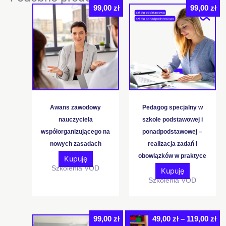
99,00
zł
99,00
zł
Awans zawodowy
Pedagog specjalny w
nauczyciela
szkole podstawowej i
współorganizującego na
ponadpodstawowej –
nowych zasadach
realizacja zadań i
obowiązków w praktyce
Kupuję
Szkolenia VOD
Kupuję
Szkolenia VOD
Za
Rabat
99,00
zł
49,00
zł
–
119,00
zł
Ten
ce