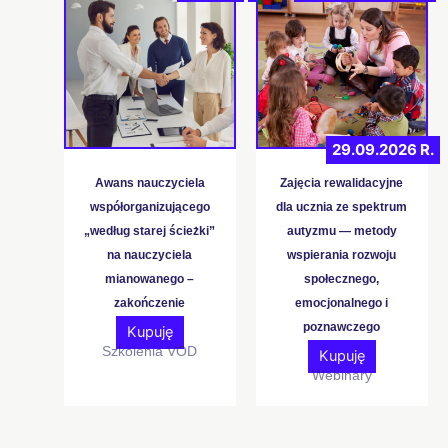
produkt
od
49,
ma
do
wiele
119
wariantów
Opcje
można
29.09.2026 R.
wybrać
na
Awans nauczyciela
Zajęcia rewalidacyjne
stronie
współorganizującego
dla ucznia ze spektrum
produktu
„według starej ścieżki”
autyzmu — metody
na nauczyciela
wspierania rozwoju
mianowanego –
społecznego,
zakończenie
emocjonalnego i
poznawczego
Kupuję
Szkolenia VOD
Kupuję
Webinary