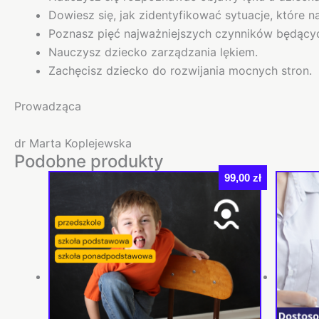
Dowiesz się, jak zidentyfikować sytuacje, które nas
Poznasz pięć najważniejszych czynników będącyc
Nauczysz dziecko zarządzania lękiem.
Zachęcisz dziecko do rozwijania mocnych stron.
Prowadząca
dr Marta Koplejewska
Podobne produkty
99,00
zł