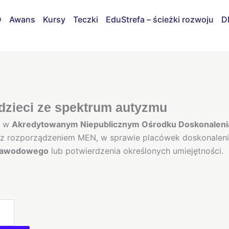
D
Awans
Kursy
Teczki
EduStrefa – ścieżki rozwoju
D
dzieci ze spektrum autyzmu
e
w
Akredytowanym Niepublicznym Ośrodku Doskonalenia
 rozporządzeniem MEN, w sprawie placówek doskonalenia 
zawodowego
lub potwierdzenia określonych umiejętności.