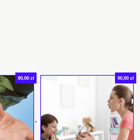
90,00
zł
90,00
zł