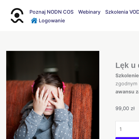
Przejdź
do
Poznaj NODN COS
Webinary
Szkolenia VO
treści
Logowanie
ilość
Lęk
Lęk u 
u
Szkoleni
dzieci
zgodnym z
ze
awansu 
spektrum
autyzmu
99,00
zł