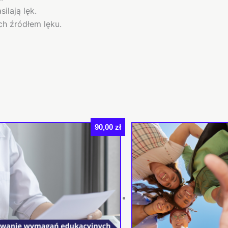
ilają lęk.
h źródłem lęku.
90,00
zł