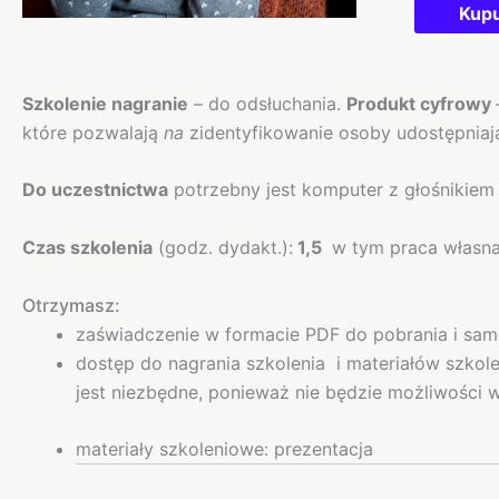
Kup
Opis
Szkolenie nagranie
– do odsłuchania.
Produkt cyfrowy
które pozwalają
na
zidentyfikowanie osoby udostępniając
Do uczestnictwa
potrzebny jest komputer z głośnikiem 
Czas szkolenia
(godz. dydakt.):
1,5
w tym praca własna 
Otrzymasz:
zaświadczenie w formacie PDF do pobrania i sa
dostęp do nagrania szkolenia i materiałów szkol
jest niezbędne, ponieważ nie będzie możliwości
materiały szkoleniowe: prezentacja