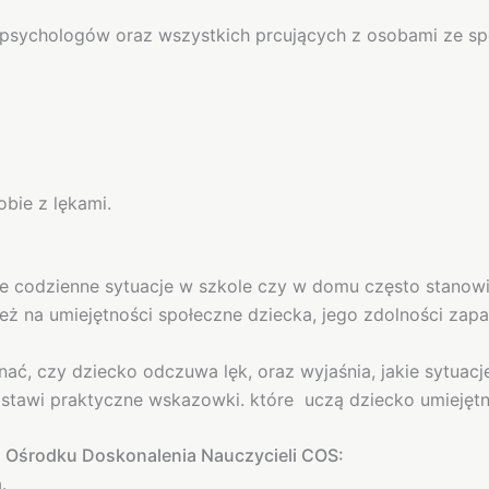
 psychologów oraz wszystkich prcujących z osobami ze s
bie z lękami.
 codzienne sytuacje w szkole czy w domu często stanowią 
 też na umiejętności społeczne dziecka, jego zdolności za
ć, czy dziecko odczuwa lęk, oraz wyjaśnia, jakie sytuac
tawi praktyczne wskazowki. które uczą dziecko umiejętno
 Ośrodku Doskonalenia Nauczycieli COS:
.