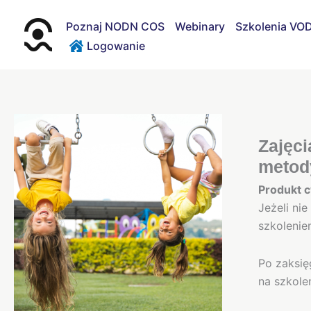
Przejdź
do
Poznaj NODN COS
Webinary
Szkolenia VO
treści
Logowanie
Zajęci
metody
Produkt c
Jeżeli ni
szkolenie
Po zaksię
na szkole