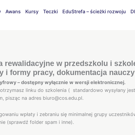
D
Awans
Kursy
Teczki
EduStrefa – ścieżki rozwoju
D
a rewalidacyjne w przedszkolu i szkol
 i formy pracy, dokumentacja nauczyc
yfrowy – dostępny wyłącznie w wersji elektronicznej.
e otrzymasz linku do szkolenia ( standardowo wysyłany jes
m, pisząc na adres biuro@cos.edu.pl.
gowaniu wpłaty i zebraniu się minimalnej grupy uczestników
nie (sprawdź folder spam i inne).