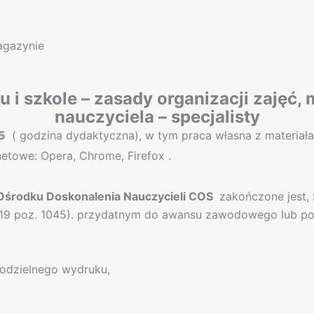
agazynie
u i szkole – zasady organizacji zajęć,
nauczyciela – specjalisty
5
( godzina dydaktyczna), w tym praca własna z materiał
etowe: Opera, Chrome, Firefox .
środku Doskonalenia Nauczycieli COS
zakończone jest,
2019 poz. 1045). przydatnym do awansu zawodowego lub pot
modzielnego wydruku,