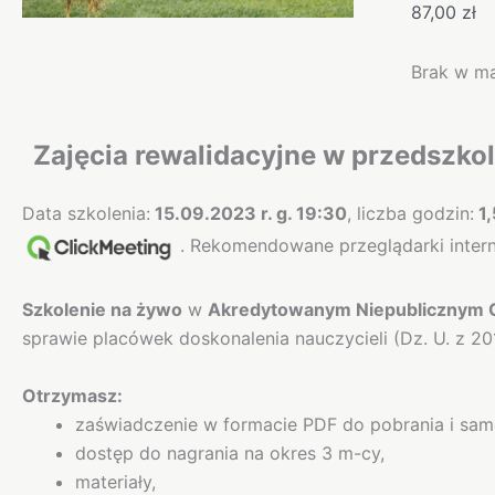
87,00
zł
Brak w m
Opis
Zajęcia rewalidacyjne w przedszkol
Data szkolenia:
15.09.2023 r. g. 19:30
, liczba godzin:
1,
. Rekomendowane przeglądarki intern
Szkolenie na żywo
w
Akredytowanym Niepublicznym O
sprawie placówek doskonalenia nauczycieli (Dz. U. z 
Otrzymasz:
zaświadczenie w formacie PDF do pobrania i sa
dostęp do nagrania na okres 3 m-cy,
materiały,