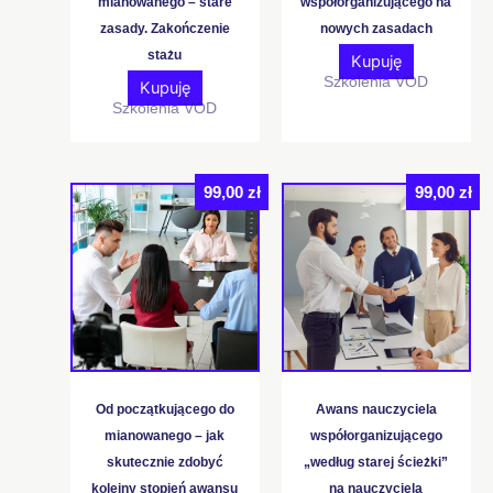
mianowanego – stare
współorganizującego na
zasady. Zakończenie
nowych zasadach
stażu
Kupuję
Szkolenia VOD
Kupuję
Szkolenia VOD
99,00
zł
99,00
zł
Od początkującego do
Awans nauczyciela
mianowanego – jak
współorganizującego
skutecznie zdobyć
„według starej ścieżki”
kolejny stopień awansu
na nauczyciela