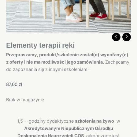
Elementy terapii ręki
Przepraszamy, produkt/szkolenie został(o) wycofany(e)
z oferty i nie ma możliwości jego zamówienia.
Zachęcamy
do zapoznania się z innymi szkoleniami.
87,00
zł
Brak w magazynie
Opis
1,5 – godziny dydaktyczne
szkolenia na żywo
w
Akredytowanym Niepublicznym Ośrodku
Doskonalenia Nauczycieli COS
zakończone jest