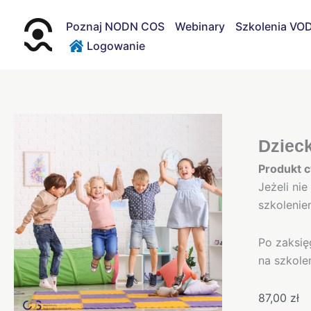
Przejdź
do
Poznaj NODN COS
Webinary
Szkolenia VO
treści
Logowanie
Dzieck
Produkt c
Jeżeli ni
szkolenie
Po zaksię
na szkole
87,00
zł