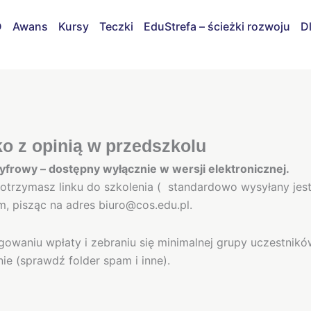
D
Awans
Kursy
Teczki
EduStrefa – ścieżki rozwoju
D
o z opinią w przedszkolu
yfrowy – dostępny wyłącznie w wersji elektronicznej.
e otrzymasz linku do szkolenia ( standardowo wysyłany jes
m, pisząc na adres biuro@cos.edu.pl.
gowaniu wpłaty i zebraniu się minimalnej grupy uczestników
nie (sprawdź folder spam i inne).