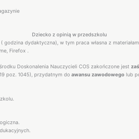
agazynie
Dziecko z opinią w przedszkolu
,5 ( godzina dydaktyczna), w tym praca własna z materiała
e, Firefox .
rodku Doskonalenia Nauczycieli COS zakończone jest
za
019 poz. 1045), przydatnym do
awansu zawodowego
lub p
zkolu.
ogiczna.
edukacyjnych.