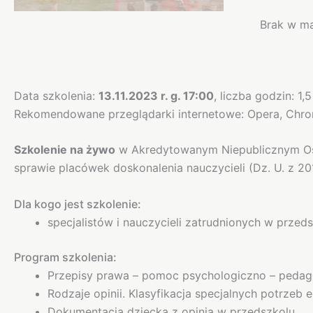
Brak w m
Opis
Data szkolenia:
13.11.2023 r. g. 17:00
, liczba godzin: 1
Rekomendowane przeglądarki internetowe: Opera, Chrom
Szkolenie na żywo
w Akredytowanym Niepublicznym Oś
sprawie placówek doskonalenia nauczycieli (Dz. U. z 2
Dla kogo jest szkolenie:
specjalistów i nauczycieli zatrudnionych w przeds
Program szkolenia:
Przepisy prawa – pomoc psychologiczno – pedag
Rodzaje opinii. Klasyfikacja specjalnych potrzeb 
Dokumentacja dziecka z opinią w przedszkolu.