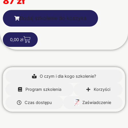
87 zł
Dodaj szkolenie do koszyka
C
0,00
zł
a
r
t
O czym i dla kogo szkolenie?
Program szkolenia
Korzyści
Czas dostępu
Zaświadczenie