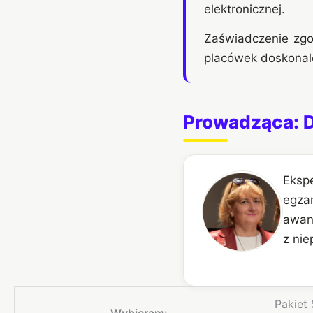
elektronicznej.
Zaświadczenie zgo
placówek doskonalen
Prowadząca: D
Eks
egzam
awan
z nie
Pakiet