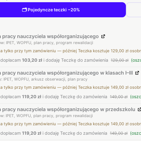
🗂️ Pojedyncze teczki −20%
 pracy nauczyciela współorganizującego
w: IPET, WOPFU, plan pracy, program rewalidacji
ta tylko przy tym zamówieniu — później Teczka kosztuje 129,00 zł osob
, dopłacam
103,20 zł
i dodaję Teczkę do zamówienia
(osz
129,00 zł
 pracy nauczyciela współorganizującego w klasach I–III
: IPET, WOPFU, arkusz obserwacji, plan pracy
ta tylko przy tym zamówieniu — później Teczka kosztuje 149,00 zł osob
, dopłacam
119,20 zł
i dodaję Teczkę do zamówienia
(osz
149,00 zł
 pracy nauczyciela współorganizującego w przedszkolu
w: IPET, WOPFU, plan pracy, program rewalidacji
ta tylko przy tym zamówieniu — później Teczka kosztuje 149,00 zł osob
, dopłacam
119,20 zł
i dodaję Teczkę do zamówienia
(osz
149,00 zł