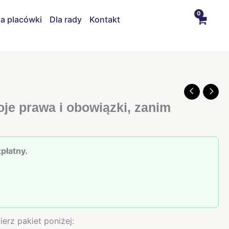
la placówki
Dla rady
Kontakt
Pierwotna
Aktualna
cena
cena
je prawa i obowiązki, zanim
wynosiła:
wynosi:
119,00 zł.
99,00 zł.
płatny.
erz pakiet poniżej: