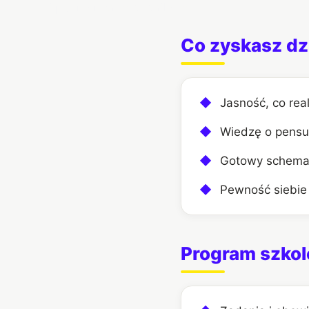
Opis
Informacje dodatkowe
Co zyskasz dz
◆
Jasność, co rea
◆
Wiedzę o pensum
◆
Gotowy schemat
◆
Pewność siebie 
Program szkol