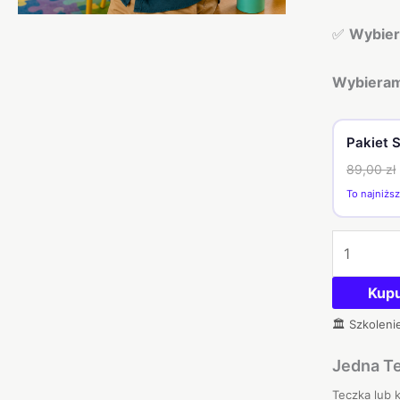
do
✅
Wybier
klasy
Wybiera
Pakiet
89,00
zł
To najniższ
Kup
Jedna T
Teczka lub 