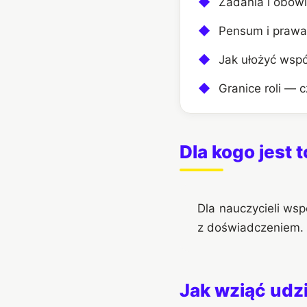
◆
Zadania i obow
◆
Pensum i prawa
◆
Jak ułożyć wspó
◆
Granice roli — 
Dla kogo jest t
Dla nauczycieli wsp
z doświadczeniem.
Jak wziąć udz