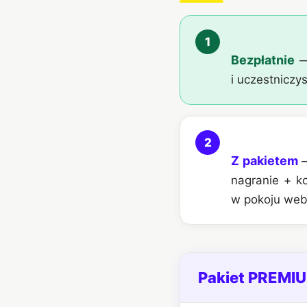
1
Bezpłatnie
— 
i uczestniczy
2
Z pakietem
—
nagranie + k
w pokoju web
Pakiet PREMI