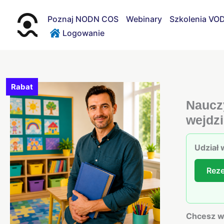
Przejdź
do
Poznaj NODN COS
Webinary
Szkolenia VO
treści
Logowanie
Rabat
ilość
Nauczycie
Nauczy
współorga
wejdzi
—
poznaj
Udział 
swoje
prawa
Reze
i
obowiązki
zanim
Chcesz w
wejdziesz