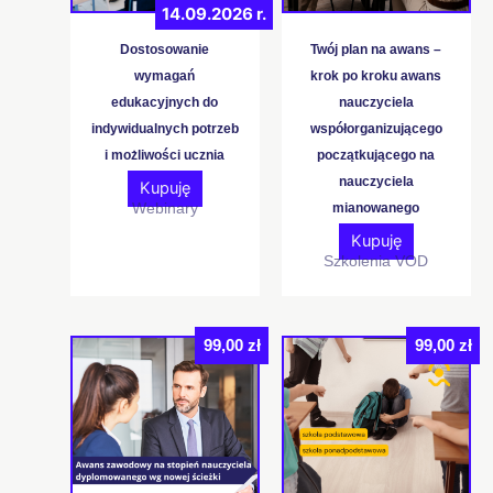
14.09.2026 r.
wybrać
na
Dostosowanie
Twój plan na awans –
stronie
wymagań
krok po kroku awans
produktu
edukacyjnych do
nauczyciela
indywidualnych potrzeb
współorganizującego
i możliwości ucznia
początkującego na
nauczyciela
Kupuję
Webinary
mianowanego
Kupuję
Szkolenia VOD
99,00
zł
99,00
zł