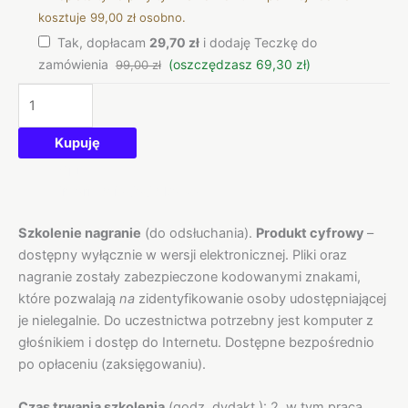
kosztuje 99,00 zł osobno.
Tak, dopłacam
29,70 zł
i dodaję Teczkę do
zamówienia
(oszczędzasz 69,30 zł)
99,00 zł
Kupuję
Opis
Informacje dodatkowe
Szkolenie nagranie
(do odsłuchania).
Produkt cyfrowy
–
dostępny wyłącznie w wersji elektronicznej. Pliki oraz
nagranie zostały zabezpieczone kodowanymi znakami,
które pozwalają
na
zidentyfikowanie osoby udostępniającej
je nielegalnie. Do uczestnictwa potrzebny jest komputer z
głośnikiem i dostęp do Internetu. Dostępne bezpośrednio
po opłaceniu (zaksięgowaniu).
Czas trwania szkolenia
(godz. dydakt.): 2, w tym praca