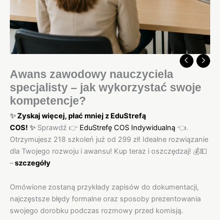
Awans zawodowy nauczyciela
specjalisty – jak wykorzystać swoje
kompetencje?
✨
Zyskaj więcej, płać mniej z EduStrefą
COS!
✨
Sprawdź
👉
EduStrefę COS Indywidualną
👈
.
Otrzymujesz 218 szkoleń już od 299 zł! Idealne rozwiązanie
dla Twojego rozwoju i awansu! Kup teraz i oszczędzaj!
💰
💵
–
szczegóły
Omówione zostaną przykłady zapisów do dokumentacji,
najczęstsze błędy formalne oraz sposoby prezentowania
swojego dorobku podczas rozmowy przed komisją.