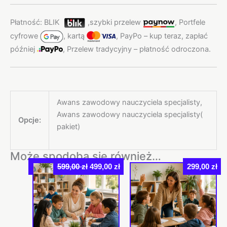
Płatność: BLIK
,
szybki przelew
,
Portfele
cyfrowe
,
kartą
,
PayPo – kup teraz, zapłać
później
,
Przelew tradycyjny – płatność odroczona.
Awans zawodowy nauczyciela specjalisty,
Awans zawodowy nauczyciela specjalisty(
Opcje:
pakiet)
Może spodoba się również…
Pierwotna
Aktualna
Rabat
599,00
zł
499,00
zł
299,00
zł
cena
cena
wynosiła:
wynosi:
599,00 zł.
499,00 zł.