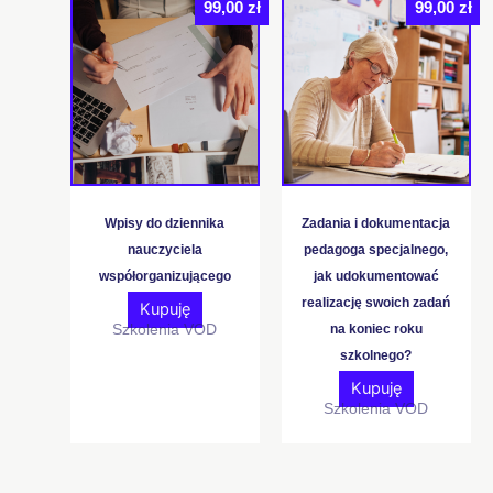
99,00
zł
99,00
zł
Wpisy do dziennika
Zadania i dokumentacja
nauczyciela
pedagoga specjalnego,
współorganizującego
jak udokumentować
realizację swoich zadań
Kupuję
Szkolenia VOD
na koniec roku
szkolnego?
Kupuję
Szkolenia VOD