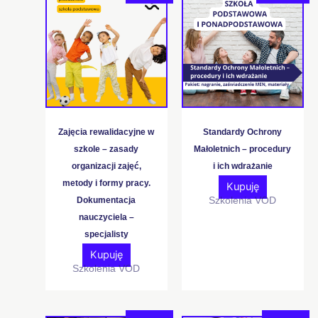
Zajęcia rewalidacyjne w
Standardy Ochrony
szkole – zasady
Małoletnich – procedury
organizacji zajęć,
i ich wdrażanie
metody i formy pracy.
Kupuję
Szkolenia VOD
Dokumentacja
nauczyciela –
specjalisty
Kupuję
Szkolenia VOD