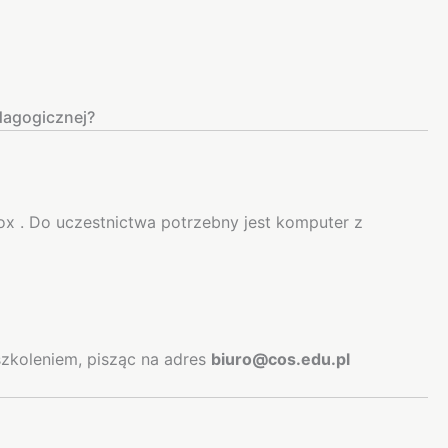
dagogicznej?
ox . Do uczestnictwa potrzebny jest komputer z
szkoleniem, pisząc na adres
biuro@cos.edu.pl