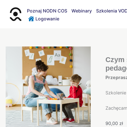
Przejdź
do
Poznaj NODN COS
Webinary
Szkolenia VO
treści
Logowanie
Czym s
pedag
Przeprasz
Szkolenie
Zachęcamy
90,00
zł