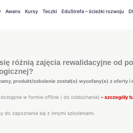
D
Awans
Kursy
Teczki
EduStrefa – ścieżki rozwoju
D
ię różnią zajęcia rewalidacyjne od 
ogicznej?
amy, produkt/szkolenie został(o) wycofany(e) z oferty i
 dostępne w formie offline ( do odsłuchania)
–
szczegóły t
 do zapoznania się z innymi szkoleniami.