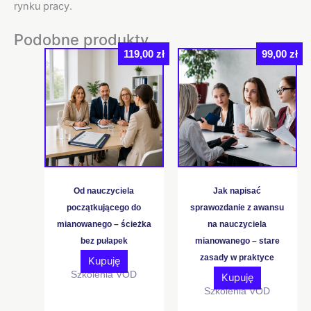
rynku pracy.
Podobne produkty
119,00
zł
99,00
zł
Od nauczyciela
Jak napisać
początkującego do
sprawozdanie z awansu
mianowanego – ścieżka
na nauczyciela
bez pułapek
mianowanego – stare
zasady w praktyce
Kupuję
Szkolenia VOD
Kupuję
Szkolenia VOD