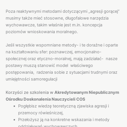
Poza reaktywnymi metodami dotyczącymi „agresji gorącej”
musimy także mieć stosowne, długofalowe narzędzia
wychowawcze, takim właśnie jest m.in. koncepcja
poziomów wnioskowania moralnego.
Jeśli wszystkie wspomniane metody- i te doraźne i oparte
na kształtowaniu sfer: poznawczej, emocjonalno-
społecznej oraz etyczno-moralnej, mają zadziałać- nasze
postawy muszą stanowić model właściwego
postępowania, radzenia sobie z sytuacjami trudnymi oraz
umiejętności samoregulacji
Korzyści ze szkolenia w
Akredytowanym Niepublicznym
Ośrodku Doskonalenia Nauczycieli COS
Pogłębisz wiedzę teoretyczną zjawiska agresji i
przemocy rówieśniczej,
Przełożysz ją na konkretne wskazania i metody
oddziaływań wychowawczych,