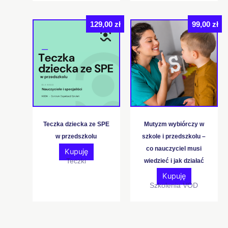
129,00
zł
99,00
zł
Teczka dziecka ze SPE
Mutyzm wybiórczy w
w przedszkolu
szkole i przedszkolu –
co nauczyciel musi
Kupuję
Teczki
wiedzieć i jak działać
Kupuję
Szkolenia VOD