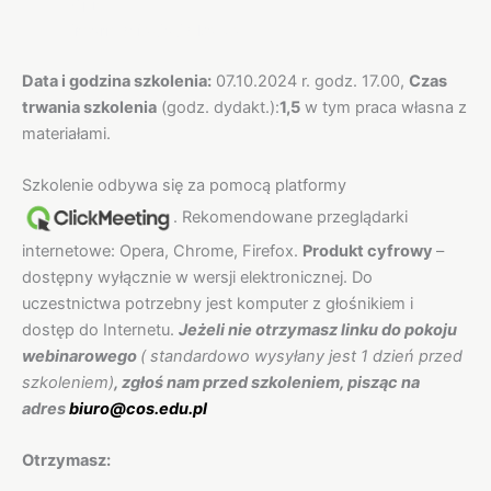
Opis
Informacje dodatkowe
Data i godzina szkolenia:
07.10.2024 r. godz. 17.00,
Czas
trwania szkolenia
(godz. dydakt.):
1,5
w tym praca własna z
materiałami.
Szkolenie odbywa się za pomocą platformy
. Rekomendowane przeglądarki
internetowe: Opera, Chrome, Firefox.
Produkt cyfrowy
–
dostępny wyłącznie w wersji elektronicznej. Do
uczestnictwa potrzebny jest komputer z głośnikiem i
dostęp do Internetu.
Jeżeli nie otrzymasz linku do pokoju
webinarowego
( standardowo wysyłany jest 1 dzień przed
szkoleniem)
, zgłoś nam przed szkoleniem, pisząc na
adres
biuro@cos.edu.pl
Otrzymasz: