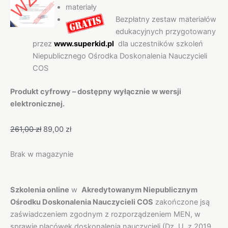
materiały
Bezpłatny zestaw materiałów
edukacyjnych przygotowany
przez
www.superkid.pl
dla uczestników szkoleń
Niepublicznego Ośrodka Doskonalenia Nauczycieli
COS
Produkt cyfrowy – dostępny wyłącznie w wersji
elektronicznej.
261,00
zł
89,00
zł
Brak w magazynie
Opis
Szkolenia online
w
Akredytowanym Niepublicznym
Ośrodku Doskonalenia Nauczycieli COS
zakończone jsą
zaświadczeniem zgodnym z rozporządzeniem MEN, w
sprawie placówek doskonalenia nauczycieli (Dz. U. z 2019