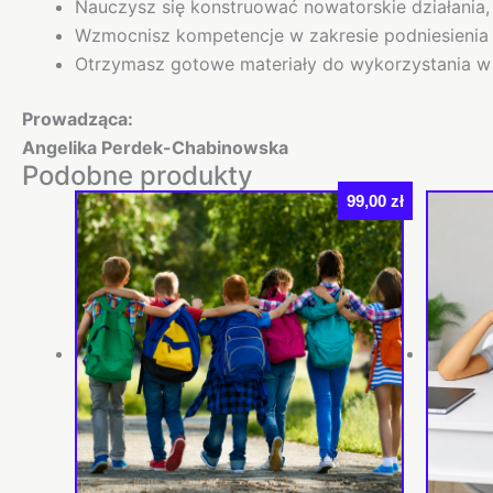
Nauczysz się konstruować nowatorskie działania,
Wzmocnisz kompetencje w zakresie podniesienia 
Otrzymasz gotowe materiały do wykorzystania w 
Prowadząca:
Angelika Perdek-Chabinowska
Podobne produkty
99,00
zł