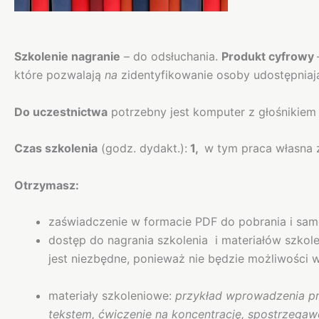
Opis
Szkolenie nagranie
– do odsłuchania.
Produkt cyfrowy
które pozwalają
na
zidentyfikowanie osoby udostępniając
Do uczestnictwa
potrzebny jest komputer z głośnikiem 
Czas szkolenia
(godz. dydakt.):
1,
w tym praca własna z
Otrzymasz:
zaświadczenie w formacie PDF do pobrania i sa
dostęp do nagrania szkolenia i materiałów szkol
jest niezbędne, ponieważ nie będzie możliwości
materiały szkoleniowe:
przykład wprowadzenia pr
tekstem, ćwiczenie na koncentrację, spostrzegawcz