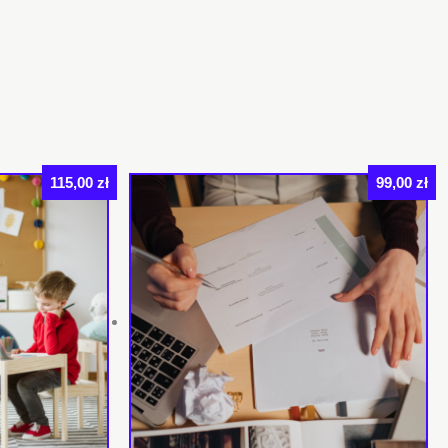
115,00
zł
99,00
zł