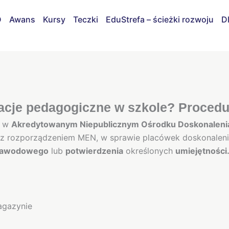
D
Awans
Kursy
Teczki
EduStrefa – ścieżki rozwoju
D
acje pedagogiczne w szkole? Procedu
e
w
Akredytowanym Niepublicznym Ośrodku Doskonalenia
 rozporządzeniem MEN, w sprawie placówek doskonalenia 
zawodowego
lub
potwierdzenia
określonych
umiejętności
agazynie