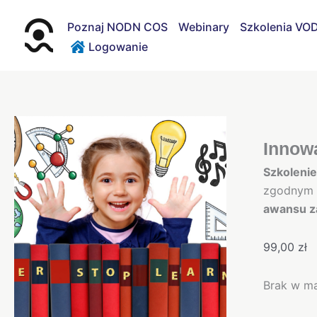
Przejdź
do
Poznaj NODN COS
Webinary
Szkolenia VO
treści
Logowanie
Innow
Szkoleni
zgodnym z
awansu 
99,00
zł
Brak w m