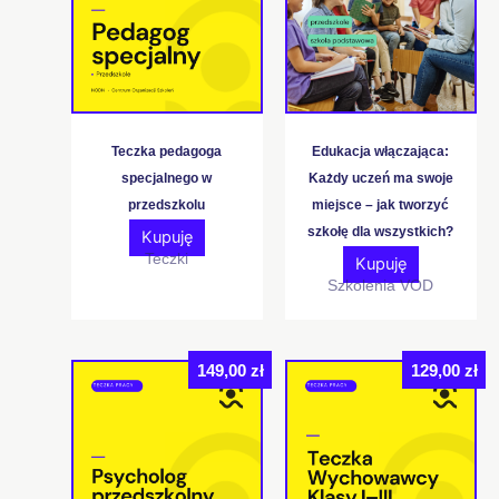
Teczka pedagoga
Edukacja włączająca:
specjalnego w
Każdy uczeń ma swoje
przedszkolu
miejsce – jak tworzyć
szkołę dla wszystkich?
Kupuję
Teczki
Kupuję
Szkolenia VOD
149,00
zł
129,00
zł