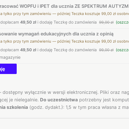
pracować WOPFU i IPET dla ucznia ZE SPEKTRUM AUTYZ
ta tylko przy tym zamówieniu — później Teczka kosztuje 99,00 zł osobn
, dopłacam
49,50 zł
i dodaję Teczkę do zamówienia
(oszcz
99,00 zł
owanie wymagań edukacyjnych dla ucznia z opinią
ta tylko przy tym zamówieniu — później Teczka kosztuje 99,00 zł osobn
, dopłacam
49,50 zł
i dodaję Teczkę do zamówienia
(oszcz
99,00 zł
 magazynie
uję
– dostępny wyłącznie w wersji elektronicznej. Pliki oraz 
ej je nielegalnie.
Do uczestnictwa
potrzebny jest kompute
ia szkolenia
(godz. dydakt.): 1,5 w tym praca własna z mat