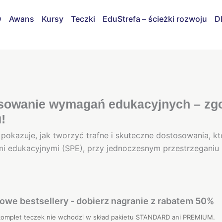
D
Awans
Kursy
Teczki
EduStrefa – ścieżki rozwoju
D
anie
sowanie wymagań edukacyjnych – zgod
!
nych
 pokazuje, jak tworzyć trafne i skuteczne dostosowania, 
i edukacyjnymi (SPE), przy jednoczesnym przestrzeganiu
i,
owe bestsellery - dobierz nagranie z rabatem 50%
komplet teczek nie wchodzi w skład pakietu STANDARD ani PREMIUM.