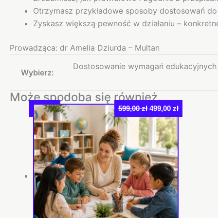
Otrzymasz przykładowe sposoby dostosowań do
Zyskasz większą pewność w działaniu – konkretne
Prowadząca: dr Amelia Dziurda – Multan
Dostosowanie wymagań edukacyjnych –
Wybierz:
Może spodoba się również…
Pierwotna
Aktualna
Rabat
599,00
zł
499,00
zł
cena
cena
wynosiła:
wynosi:
599,00 zł.
499,00 zł.