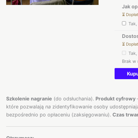
uczniu!
Jak o
⏳ Dopła
Tak
Dostos
⏳ Dopła
Tak
Brak w
Kup
Opis
Informacje dodatkowe
Szkolenie nagranie
(do odsłuchania).
Produkt cyfrowy
które pozwalają
na
zidentyfikowanie osoby udostępniając
bezpośrednio po opłaceniu (zaksięgowaniu).
Czas trwan