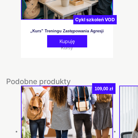
Cykl szkoleń VOD
„Kurs” Treningu Zastępowania Agresji
Kupuję
Kursy
Podobne produkty
109,00
zł