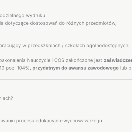
modzielnego wydruku
nia dotyczące dostosowań do różnych przedmiotów,
 pracujący w przedszkolach / szkołach ogólnodostępnych.
skonalenia Nauczycieli COS zakończone jest
zaświadcze
19 poz. 1045),
przydatnym do awansu zawodowego
lub p
niach?
alizowaniu procesu edukacyjno-wychowawczego