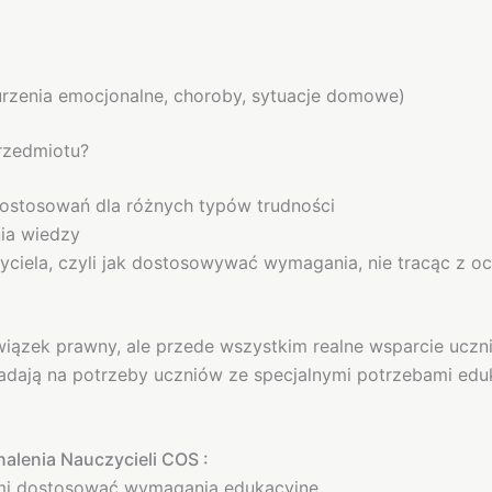
burzenia emocjonalne, choroby, sytuacje domowe)
rzedmiotu?
dostosowań dla różnych typów trudności
ia wiedzy
ciela, czyli jak dostosowywać wymagania, nie tracąc z 
zek prawny, ale przede wszystkim realne wsparcie ucznia
iadają na potrzeby uczniów ze specjalnymi potrzebami edu
alenia Nauczycieli COS :
ami dostosować wymagania edukacyjne.