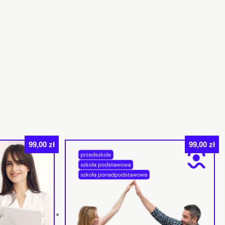
99,00
zł
99,00
zł