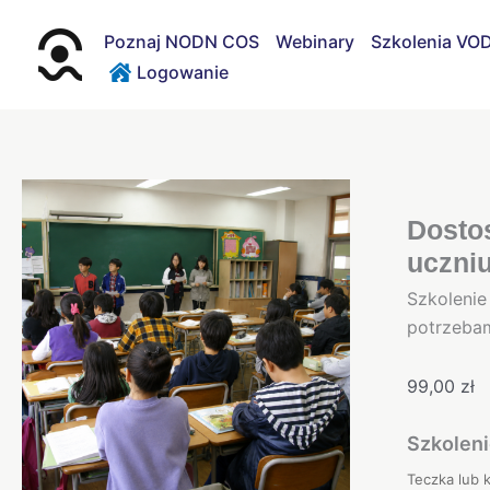
Przejdź
do
Poznaj NODN COS
Webinary
Szkolenia VO
treści
Logowanie
ilość
Dostosow
Dosto
wymagań
uczniu
edukacyj
Szkolenie
–
potrzebam
zgodnie
z
99,00
zł
przepisam
z
Szkoleni
myślą
o
Teczka lub 