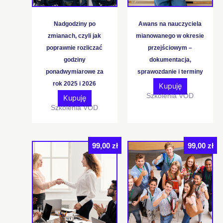
Nadgodziny po
Awans na nauczyciela
zmianach, czyli jak
mianowanego w okresie
poprawnie rozliczać
przejściowym –
godziny
dokumentacja,
ponadwymiarowe za
sprawozdanie i terminy
rok 2025 i 2026
Kupuję
Szkolenia VOD
Kupuję
Szkolenia VOD
99,00
zł
99,00
zł