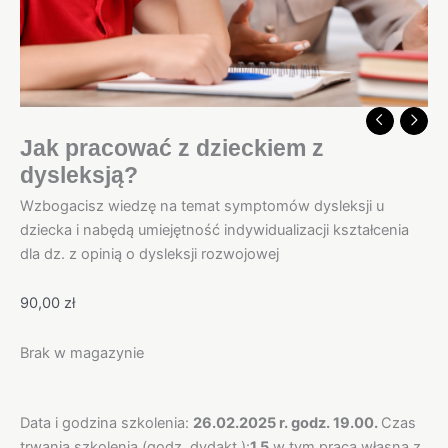
Jak pracować z dzieckiem z
dysleksją?
Wzbogacisz wiedzę na temat symptomów dysleksji u
dziecka i nabędą umiejętność indywidualizacji kształcenia
dla dz. z opinią o dysleksji rozwojowej
90,00
zł
Brak w magazynie
Opis
Data i godzina szkolenia:
26.02.2025 r. godz. 19.00.
Czas
trwania szkolenia (godz. dydakt.):
1,5
w tym praca własna z