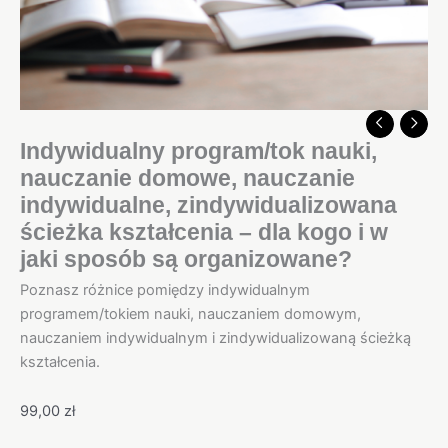
dla
kogo
i
w
jaki
sposób
są
Indywidualny program/tok nauki,
organizowane?
nauczanie domowe, nauczanie
indywidualne, zindywidualizowana
ścieżka kształcenia – dla kogo i w
jaki sposób są organizowane?
Poznasz różnice pomiędzy indywidualnym
programem/tokiem nauki, nauczaniem domowym,
nauczaniem indywidualnym i zindywidualizowaną ścieżką
kształcenia.
99,00
zł