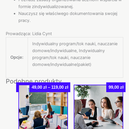
formie zindywidualizowanej.
Nauczysz się właściwego dokumentowania swojej
pracy.
Prowadząca: Lidia Cynt
Indywidualny program/tok nauki, nauczanie
domowe/indywidualne, Indywidualny
Opcje:
program/tok nauki, nauczanie
domowe/indywidualne(pakiet)
Podobne produkty
Zakres
Rabat
49,00
zł
–
119,00
zł
99,00
zł
Ten
cen:
produkt
od
49,00 zł
ma
do
wiele
119,00 zł
wariantów.
Opcje