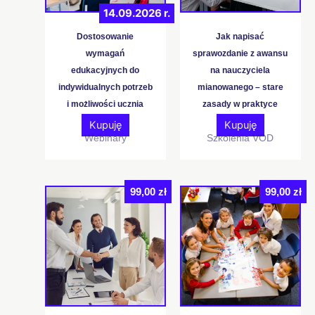
można
14.09.2026 r.
wybrać
na
Dostosowanie
Jak napisać
stronie
wymagań
sprawozdanie z awansu
produktu
edukacyjnych do
na nauczyciela
indywidualnych potrzeb
mianowanego – stare
i możliwości ucznia
zasady w praktyce
Kupuję
Kupuję
Webinary
Szkolenia VOD
99,00
zł
99,00
zł