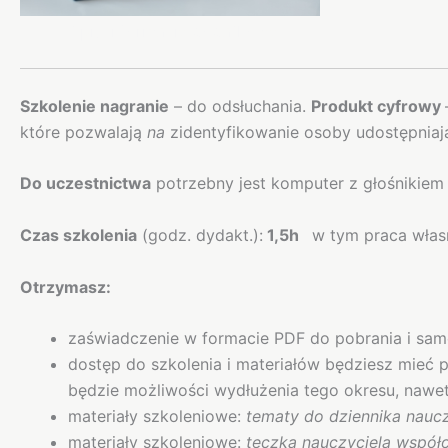
Opis
Informacje dodatkowe
Szkolenie nagranie
– do odsłuchania.
Produkt cyfrowy
które pozwalają
na
zidentyfikowanie osoby udostępniając
Do uczestnictwa
potrzebny jest komputer z głośnikiem 
Czas szkolenia
(godz. dydakt.):
1,5h
w tym praca własn
Otrzymasz:
zaświadczenie w formacie PDF do pobrania i sa
dostęp do szkolenia i materiałów będziesz mieć 
będzie możliwości wydłużenia tego okresu, naw
materiały szkoleniowe:
tematy do dziennika nauc
materiały szkoleniowe:
teczka nauczyciela współ