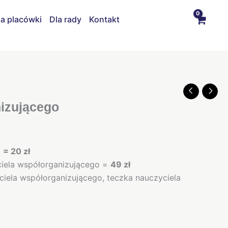
la placówki
Dla rady
Kontakt
nizującego
o
= 20 zł
ciela współorganizującego =
49 zł
ciela współorganizującego, teczka nauczyciela