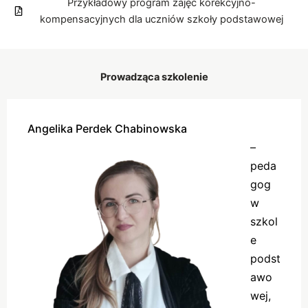
Przykładowy program zajęć korekcyjno-
kompensacyjnych dla uczniów szkoły podstawowej
Prowadząca szkolenie
Angelika Perdek Chabinowska
–
peda
gog
w
szkol
e
podst
awo
wej,