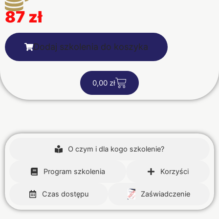
87 zł
Dodaj szkolenia do koszyka
C
0,00
zł
a
r
t
O czym i dla kogo szkolenie?
Program szkolenia
Korzyści
Czas dostępu
Zaświadczenie