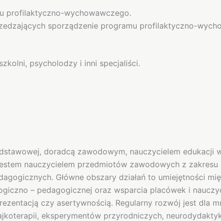
mu profilaktyczno-wychowawczego.
przedzających sporządzenie programu profilaktyczno-wyc
olni, psycholodzy i inni specjaliści.
stawowej, doradcą zawodowym, nauczycielem edukacji wc
Jestem nauczycielem przedmiotów zawodowych z zakresu ad
agogicznych. Główne obszary działań to umiejętności mię
giczno – pedagogicznej oraz wsparcia placówek i nauczyc
zentacją czy asertywnością. Regularny rozwój jest dla mn
ajkoterapii, eksperymentów przyrodniczych, neurodydakty