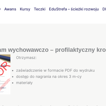
D
Awans
Kursy
Teczki
EduStrefa – ścieżki rozwoju
D
am wychowawczo – profilaktyczny kro
Otrzymasz:
zaświadczenie w formacie PDF do wydruku
dostęp do nagrania na okres 3 m-cy
materiały