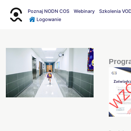
Przejdź
do
Poznaj NODN COS
Webinary
Szkolenia VO
treści
Logowanie
Progr