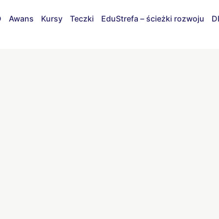
D
Awans
Kursy
Teczki
EduStrefa – ścieżki rozwoju
D