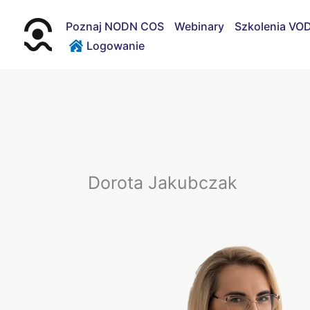
Przejdź
do
Poznaj NODN COS
Webinary
Szkolenia VO
treści
Logowanie
Dorota Jakubczak