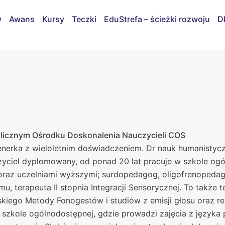
D
Awans
Kursy
Teczki
EduStrefa – ścieżki rozwoju
D
blicznym Ośrodku Doskonalenia Nauczycieli COS
trenerka z wieloletnim doświadczeniem. Dr nauk humanistyczn
zyciel dyplomowany, od ponad 20 lat pracuje w szkole og
oraz uczelniami wyższymi; surdopedagog, oligofrenopedago
u, terapeuta II stopnia Integracji Sensorycznej. To także 
kiego Metody Fonogestów i studiów z emisji głosu oraz re
 szkole ogólnodostępnej, gdzie prowadzi zajęcia z języka p