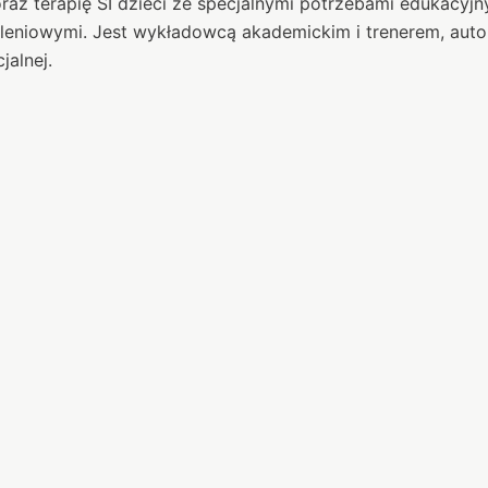
az terapię SI dzieci ze specjalnymi potrzebami edukacyjn
leniowymi. Jest wykładowcą akademickim i trenerem, autor
jalnej.