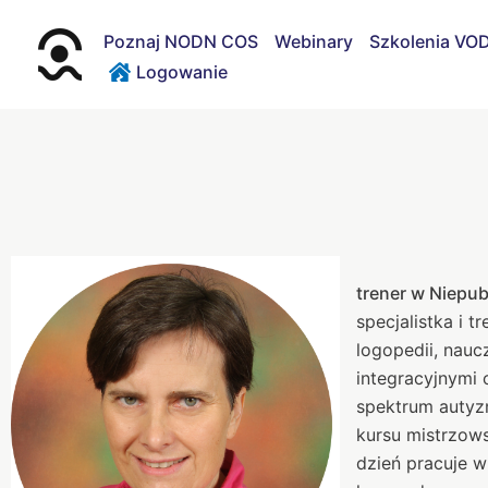
Przejdź
do
Poznaj NODN COS
Webinary
Szkolenia VO
treści
Logowanie
trener w Niepu
specjalistka i 
logopedii, nauc
integracyjnymi 
spektrum autyzm
kursu mistrzows
dzień pracuje w