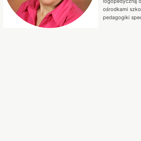
logopedyczną or
ośrodkami szko
pedagogiki spec